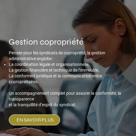
Gestion copropriété
Pensée pour les syndicats de copropriété, la gestion
administrative englobe :
La coordination légale et organisationnelle,
La gestion financière et technique de l’immeuble,
La conformité juridique et la communication entre
copropriétaires.
Un accompagnement complet pour assurer la conformité, la
transparence
et la tranquillité d’esprit du syndicat.
EN SAVOIR PLUS