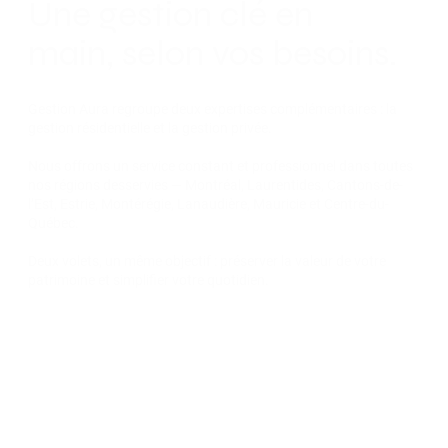
Une gestion clé en
main, selon vos besoins.
Gestion Aura regroupe deux expertises complémentaires : la
gestion résidentielle et la gestion privée.
Nous offrons un service constant et professionnel dans toutes
nos régions desservies — Montréal, Laurentides, Cantons-de-
l’Est, Estrie, Montérégie, Lanaudière, Mauricie et Centre-du-
Québec.
Deux volets, un même objectif :
préserver la valeur de votre
patrimoine et simplifier votre quotidien.