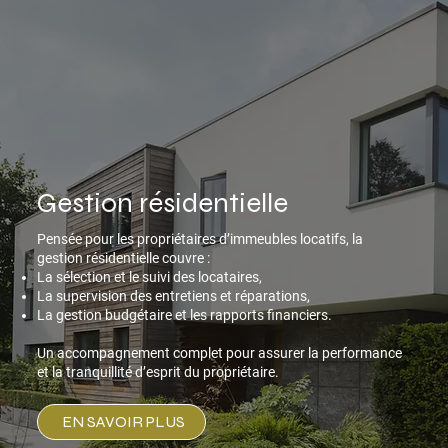
Gestion résidentielle
Pensée pour les propriétaires d’immeubles locatifs, la
gestion résidentielle couvre :
La sélection et le suivi des locataires,
La supervision des entretiens et réparations,
La gestion budgétaire et les rapports financiers.
Un accompagnement complet pour assurer la performance
et la tranquillité d’esprit du propriétaire.
EN SAVOIR PLUS