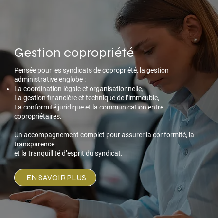
Gestion copropriété
Pensée pour les syndicats de copropriété, la gestion
administrative englobe :
La coordination légale et organisationnelle,
La gestion financière et technique de l’immeuble,
La conformité juridique et la communication entre
copropriétaires.
Un accompagnement complet pour assurer la conformité, la
transparence
et la tranquillité d’esprit du syndicat.
EN SAVOIR PLUS