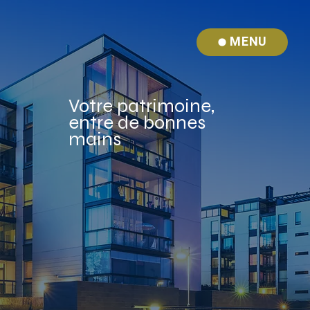
MENU
Votre patrimoine,
entre de bonnes
mains