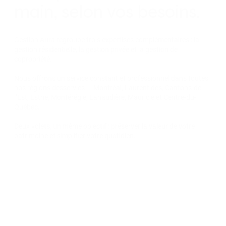
main, selon vos besoins.
Gestion Aura regroupe trois expertises complémentaires : la
gestion résidentielle, la gestion privée et la gestion de
copropriété.
Nous offrons un service constant et professionnel dans toutes
nos régions desservies — Montréal, Laurentides, Cantons-de-
l’Est, Estrie, Montérégie, Lanaudière, Mauricie et Centre-du-
Québec.
Deux volets, un même objectif :
préserver la valeur de votre
patrimoine et simplifier votre quotidien.