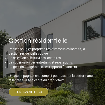
Gestion résidentielle
Pensée pour les propriétaires d’immeubles locatifs, la
gestion résidentielle couvre :
La sélection et le suivi des locataires,
La supervision des entretiens et réparations,
La gestion budgétaire et les rapports financiers.
Un accompagnement complet pour assurer la performance
et la tranquillité d’esprit du propriétaire.
EN SAVOIR PLUS